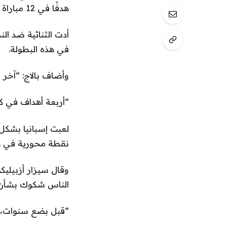
هدفًا في 12 مباراة دولية.
في هذه البطولة.
وأضاف بالاج: “آخر 
“أربعة أهداف في كأس
نقطة محورية في هج
وقال سيزار أزبيليك
الناس شكوك بشأن إس
“قبل بضع سنوات، كا