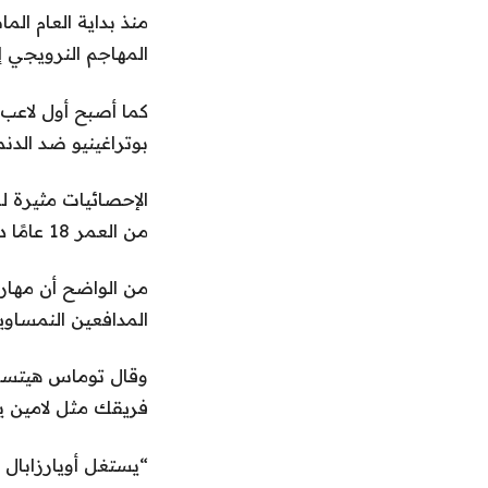
منذ بداية العام الم
المهاجم النرويجي إيرلين
كما أصبح أول لاعب
بوتراغينيو ضد الدنمارك في دو
الإحصائيات مثيرة لل
من العمر 18 عامًا دورًا رئيسيًا في قدرة أويارزابال على التألق.
من الواضح أن مهار
المدافعين النمساوي
وقال توماس هيتسل
فريقك مثل لامين ي
“يستغل أويارزابال