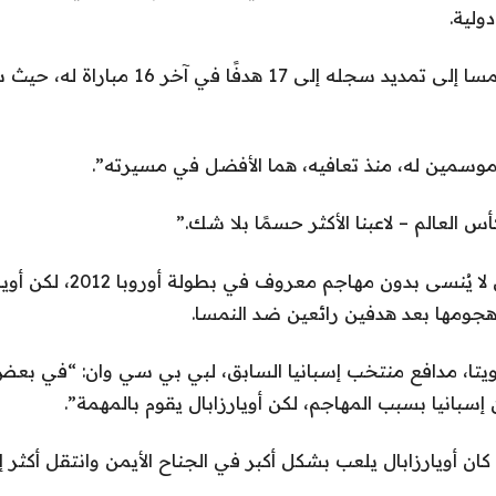
أدت الثنائية ضد النمسا إلى تمديد سجله إلى 17
موسمين له، منذ تعافيه، هما الأفضل في مسيرته”.
 العالم – لاعبنا الأكثر حسمًا بلا شك.”
لعبت إسبانيا بشكل لا يُنسى بدون 
ومها بعد هدفين رائعين ضد النمسا.
ويتا، مدافع منتخب إسبانيا السابق، لبي بي سي وان: “في بعض
بانيا بسبب المهاجم، لكن أويارزابال يقوم بالمهمة”.
ن أويارزابال يلعب بشكل أكبر في الجناح الأيمن وانتقل أكثر 