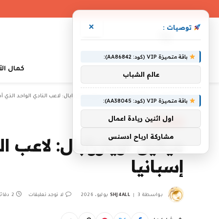
×
توصيات :
باقة متميزة VIP (كود: AA86842):
كمال ال
عالم الشباب
»
»
الرئيسية
أخبار رياضية
ميكيل أويارزابال: لاعب النادي الواحد الذي 
باقة متميزة VIP (كود: AA38045):
اول اثنين ريادة اعمال
أخبار رياضية
مشاركة ارباح ادسنس
ميكيل أويارزابال: لاعب ا
إسبانيا
بواسطة
3 يوليو، 2026
SHJ4ALL
لا توجد تعليقات
2 دقائق