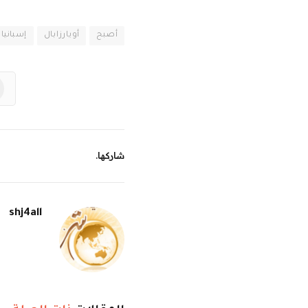
أصبح
أويارزابال
إسبانيا
شاركها.
shj4all