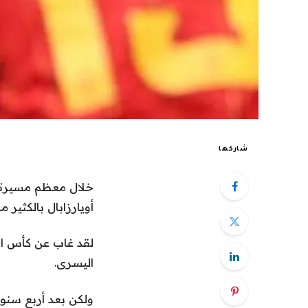
شاركها
أويارزابال بالكثير م
اليسرى.