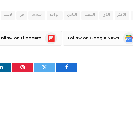
الأكثر
الذي
اللاعب
النادي
الواحد
حسما
في
لاعب
Follow on Flipboard
Follow on Google News
فيسبوك
تويتر
بينتيريست
ل