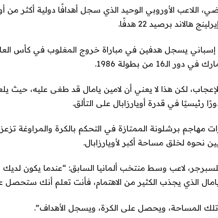
اضي، اللاعب الأوروبي الوحيد الذي سجل أهدافًا دولية أكثر من أو
ج هالاند برصيد 22 هدفًا.
 إسباني يسجل هدفين في مباراة خروج المغلوب في كأس العالم
ر الـ16 من بطولة 1986.
إعجاب، لكن هذا لا يعني أن لامين يامال قد طغى عليه، حيث يلعب
ات مهاجم برشلونة الممتازة في التحكم بالكرة والمراوغة تزع
ين نحوه لخلق مساحة أكبر لأويارزابال.
سبرجر، لاعب وسط منتخب ألمانيا السابق: “عندما يكون لد
امال الذي يجذب الكثير من الاهتمام، فأنت تعلم أنك ستحصل ع
 تلك المساحة، ويحصل على الكرة، ويسجل الأهداف”.