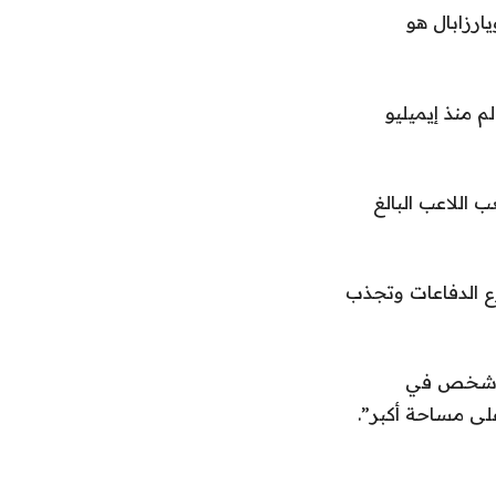
يارزابال هو
 منذ إيميليو
 اللاعب البالغ
زع الدفاعات وتجذب
يك شخص في
لى مساحة أكبر”.