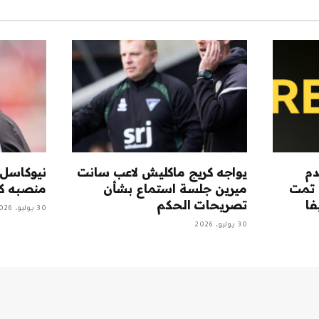
دم
يواجه كريج ماكليش لاعب سانت
نيوكاسل:
 تمت
ميرين جلسة استماع بشأن
منصبه كم
فا
تصريحات الحكم
30 يوليو، 2026
30 يوليو، 2026