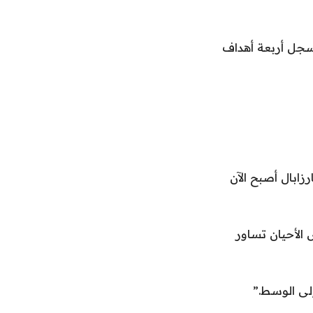
 هدفًا في آخر 16 مباراة له، حيث سجل أربعة أهداف
مهاجم معروف في بطولة أوروبا 2012، لكن أويارزابال أصبح الآن
 الأحيان تساور
إلى الوسط.”