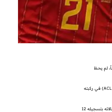
ة التي بدأت قبل عقد من الزمن عندما كان عمره 19 عاماً، لم يحظ
لقد غاب عن كأس العالم 2022 في قطر بسبب تمزق في الرباط الصليبي الأمامي (ACL) في ركبته
ولكن بعد أربع سنوات – وقبل ظهوره لأول مرة في كأس العالم – كان في أفضل حالاته بتسجيله 12