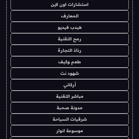
استشارات اون لاين
المعارف
هيدب فيديو
رمح التقنية
رذاذ التجارة
طعم وكيف
شهود نت
أركاني
مباشر التقنية
مدونة صحبة
شرقيات السياحة
موسوعة انوار