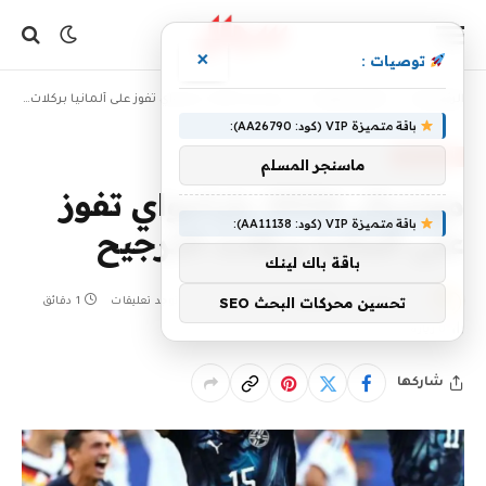
×
توصيات :
»
»
الرئيسية
أخبار رياضية
مونديال 2026: باراجواي تفوز على ألمانيا بركلات الترجيح
باقة متميزة VIP (كود: AA26790):
أخبار رياضية
ماسنجر المسلم
مونديال 2026: باراجواي تفوز
باقة متميزة VIP (كود: AA11138):
على ألمانيا بركلات الترجيح
باقة باك لينك
تحسين محركات البحث SEO
بواسطة
30 يونيو، 2026
SHJ4ALL
لا توجد تعليقات
1 دقائق
0
زيارة
شاركها