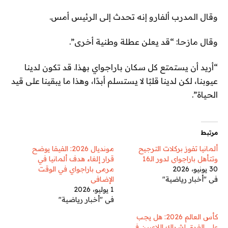
وقال المدرب ألفارو إنه تحدث إلى الرئيس أمس.
وقال مازحا: “قد يعلن عطلة وطنية أخرى”.
“أريد أن يستمتع كل سكان باراجواي بهذا. قد تكون لدينا
عيوبنا، لكن لدينا قلبًا لا يستسلم أبدًا، وهذا ما يبقينا على قيد
الحياة”.
مرتبط
ألمانيا تفوز بركلات الترجيح
مونديال 2026: الفيفا يوضح
وتتأهل باراجواي لدور الـ16
قرار إلغاء هدف ألمانيا في
30 يونيو، 2026
مرمى باراجواي في الوقت
في "أخبار رياضية"
الإضافي
1 يوليو، 2026
في "أخبار رياضية"
كأس العالم 2026: هل يجب
على الفرق إشراك اللاعبين في