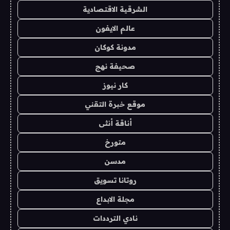
الشرقية الاقتصادية
عالم الايفون
مدونة كوكان
صحيفة نهج
كار نيوز
موقع خبرة التقني
أناقة أنثى
متورخ
مدسن
روتانا تسويق
مجلة الابداع
نادي الترددات