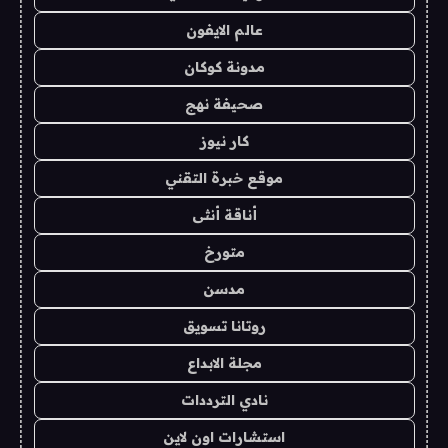
عالم الايفون
مدونة كوكان
صحيفة نهج
كار نيوز
موقع خبرة التقني
أناقة أنثى
متورخ
مدسن
روتانا تسويق
مجلة الابداع
نادي الترددات
استشارات اون لاين