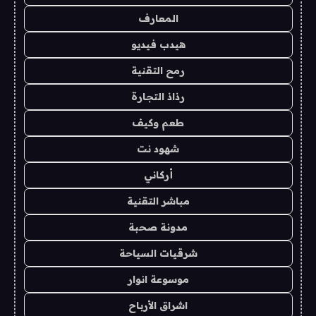
المعارف
هيدب فيديو
رمح التقنية
رذاذ التجارة
طعم وكيف
شهود نت
أركاني
مباشر التقنية
مدونة صحبة
شرقيات السياحة
موسوعة انوار
اشراق الأرباح