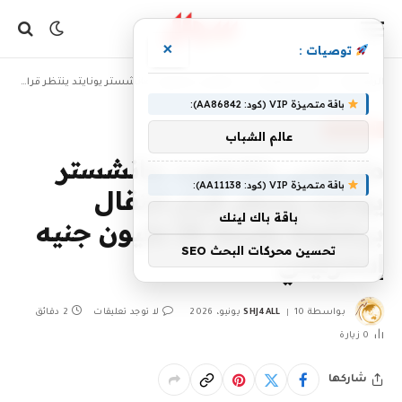
×
توصيات :
»
»
الرئيسية
أخبار رياضية
ماركوس راشفورد: مانشستر يونايتد ينتظر قرار انتقال برشلونة بقيمة 26 مليون جنيه إسترليني
باقة متميزة VIP (كود: AA86842):
أخبار رياضية
عالم الشباب
ماركوس راشفورد: مانشستر
باقة متميزة VIP (كود: AA11138):
يونايتد ينتظر قرار انتقال
باقة باك لينك
برشلونة بقيمة 26 مليون جنيه
تحسين محركات البحث SEO
إسترليني
بواسطة
10 يونيو، 2026
SHJ4ALL
لا توجد تعليقات
2 دقائق
0
زيارة
شاركها