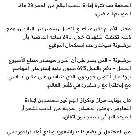
الصفقة بعد فترة إعارة اللاعب البالغ من العمر 28 عامًا
الموسم الماضي.
وحتى الآن لم يكن هناك أي اتصال رسمي بين الناديين. ومع
ذلك، تكثفت التكهنات خلال الـ 24 ساعة الماضية بأن
برشلونة سيختار عدم استكمال التوقيع.
برشلونة – الذي يصر على أن القرار سيصدر مطلع الأسبوع
المقبل – دفع بالفعل 69.3 مليون جنيه إسترليني لمهاجم
نيوكاسل أنتوني جوردون، الذي يتنافس على مكان أساسي
مع إنجلترا مع راشفورد في كأس العالم.
قال يونايتد مرارًا وتكرارًا إنهم غير مستعدين لإعادة
التفاوض، وحتى المصادر القريبة من اللاعب تشعر أن
الموعد النهائي سيمر دون اتفاق.
من المحتمل أن يضع ذلك راشفورد ونادي أولد ترافورد في