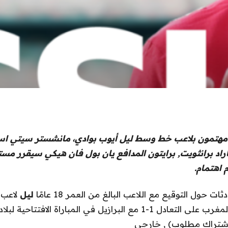
هتمون بلاعب خط وسط ليل أيوب بوادي،
مانشستر سيتي
است
اد برانثويت,
برايتون
المدافع يان بول فان هيكي سيقرر مست
م
اهتمام.
ت حول التوقيع مع اللاعب البالغ من العمر 18 عامًا
ليل
لاعب 
بوادي، الذي ساعد المغرب على التعادل 1-1 مع البرازيل في المباراة الاف
,
خارجي