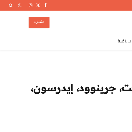
X
فيسبوك
الانستغرام
(Twitter)
اشترك
لرياضة
ت، جرينوود، إيدرسون،