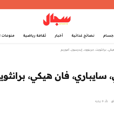
أجسام
نصائح غذائية
أخبار
ثقافة رياضية
منوعات ا
كي، برانثويت، جرينوود، إيدرسون، أموريم
، سايباري، فان هيكي، برانثوي
0
زيارة