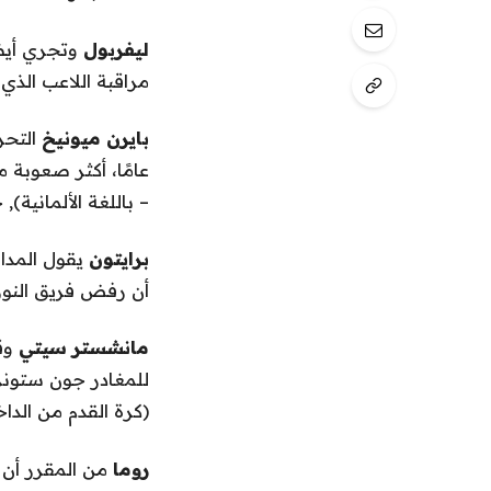
ليفربول
وتجري أيض
مراقبة اللاعب الذي قد يكلف ما لا يقل
بايرن ميونيخ
التح
عامًا، أكثر صعوبة 
– باللغة الألمانية)
,
خ
برايتون
أن رفض فريق الن
مانشستر سيتي
وق
(كرة القدم من الدا
روما