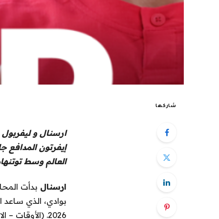
شاركها
ارسنال
و
ليفربول
م
إيفرتون
المدافع جار
العالم وسط
توتنها
ارسنال
بدأت المحادثا
2026. (الأوقات – الاشتراك مطلوب)