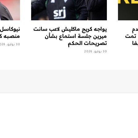
دم
يواجه كريج ماكليش لاعب سانت
نيوكاسل:
 تمت
ميرين جلسة استماع بشأن
منصبه كم
فا
تصريحات الحكم
30 يوليو، 2026
30 يوليو، 2026