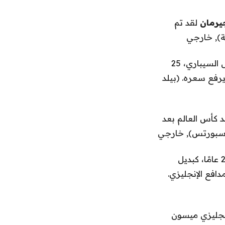
يرمان
لقد تم
,
خارجي
قد يصبح المهاجم المغربي إسماعيل السيباري، 25
يرفع سعره. (بيلد
ل ناديه بعد كأس العالم بعد
 سبورتس)
,
خارجي
قلب الدفاع جاراد برانثويت، 23 عامًا، كبديل
ون جنيه إسترليني للمدافع الإنجليزي.
لمهاجم الإنجليزي ميسون