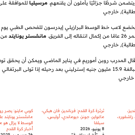
مرسيليا
للموافقة على
الية)
,
خارجي
يخضع لاعب خط الوسط البرازيلي إيدرسون للفحص الطبي يوم ا
ى الفريق.
مانشستر يونايتد
من
الية)
,
خارجي
ال المدرب روبن أموريم في يناير الماضي ويمكن أن يحقق توفيرً
البرتغالي المسؤولية.
خارجي
ديز،
ثرثرة كرة القدم: فرنانديز، فان هيكي،
كوبي ماينو: يصر ر
 راشفورد،
ماغواير، جونز، ديوماندي، أوليس،
مانشستر يونايتد ع
سيلفا
الوسط لا يزال هو م
8 يونيو، 2026
أخبار كرة القدم
في "أخبار رياضية"
26 ديسمبر، 2025