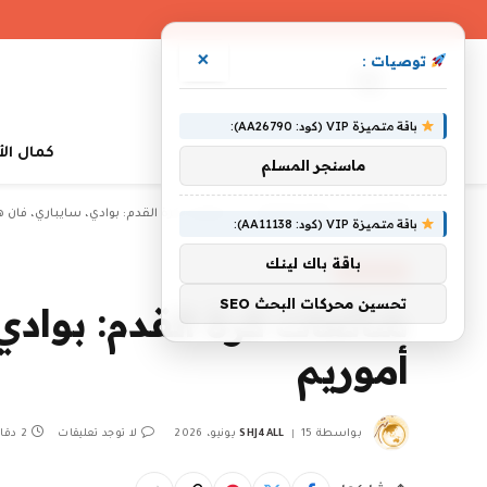
×
توصيات :
باقة متميزة VIP (كود: AA26790):
كمال ال
ماسنجر المسلم
»
»
الرئيسية
أخبار رياضية
شائعات كرة القدم: بوادي، سايباري، فان هي
باقة متميزة VIP (كود: AA11138):
باقة باك لينك
أخبار رياضية
تحسين محركات البحث SEO
شائعات كرة القدم: بوادي
أموريم
بواسطة
15 يونيو، 2026
SHJ4ALL
لا توجد تعليقات
2 دقائق