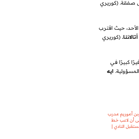
 صفقة. (كوريري
لأحد، حيث اقترب
أتالانتا.
(كوريري
ا كبيرًا في
ايه
وبن أموريم مدرب
لى أن لاعب خط
ستقبل النادي |