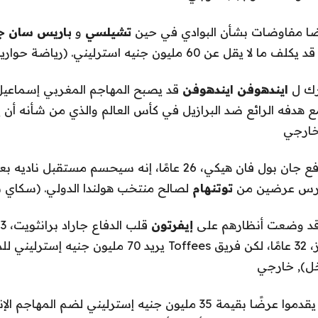
ا مفاوضات بشأن البوادي في حين
تشيلسي
و
باريس سان ج
 عن 60 مليون جنيه استرليني. (رياضة حوارية)
رك ل
ايندهوفن ايندهوفن
مع هدفه الرائع ضد البرازيل في كأس العالم والذي من شأنه أن 
ارجي
يقول المدافع جان بول فان هيكي، 26 عامًا، إنه سيحسم مستقب
ورس عرضين من
توتنهام
لصالح منتخب هولندا الدولي. (سكاي
د وضعت أنظارهم على
إيفرتون
للمغادر جون ستونز، 32 عامًا، لكن فريق Toffees يريد 70 ملي
خل)
,
خارجي
من المقرر أن يقدموا عرضًا بقيمة 35 مليون جنيه إسترليني لضم ا