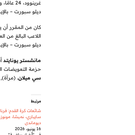
غرينوود، 24 عامًا، ويتضمن شرطًا جزائيًا يأملون أن يقنعهم.
ديلو سبورت – بالإيط
كان من المقرر أن 
اللاعب البالغ من العمر 26 عامًا من إكمال انتقاله إل
ديلو سبورت – بالإيط
مانشستر يونايتد
أق
حزمة التعويضات البالغة 15.9 مليون جنيه إسترليني بعد رحيله إذا تولى 
سي ميلان.
(مرآة)
,
مرتبط
شائعات كرة القدم: فرنان
سايباري، نميشا، مونوز،
ديوماندي
16 يونيو، 2026
في "أخبار رياضية"