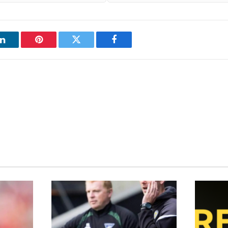
فيسبوك
تويتر
بينتيريست
ل