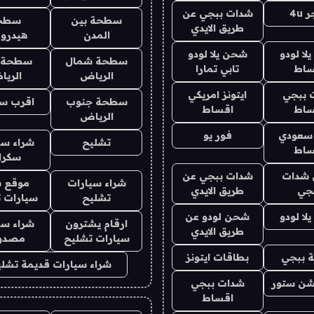
4u
شدات ببجي عن
سطحة بين
سطح
طريق الايدي
المدن
هيدرو
ا لودو
شحن يلا لودو
سطحة شمال
سطحة 
ساط
تابي تمارا
الرياض
الري
 ببجي
ايتونز امريكي
سطحة جنوب
اقرب س
ساط
اقساط
الرياض
 سعودي
فور يو
تشليح
شراء سي
ساط
سكرا
شدات
شدات ببجي عن
شراء سيارات
موقع ش
جي
طريق الايدي
تشليح
سيارات 
ا لودو
شحن لودو عن
ارقام يشترون
شراء سي
طريق الايدي
سيارات تشليح
مصدو
 ببجي
بطاقات ايتونز
شراء سيارات قديمة تشلي
شن ستور
شدات ببجي
اقساط