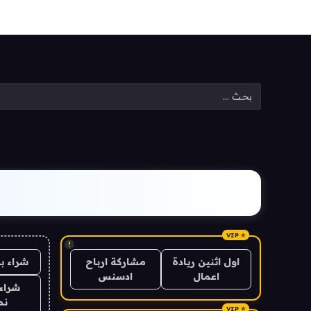
!
شراء ب
اول اثنين ريادة
مشاركة ارباح
اعمال
ادسنس
شراء 
نص