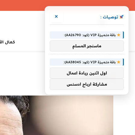
×
توصيات :
باقة متميزة VIP (كود: AA26790):
كمال ال
ماسنجر المسلم
»
الرئيسية
والمنافس
باقة متميزة VIP (كود: AA38045):
اول اثنين ريادة اعمال
والمنافس
مشاركة ارباح ادسنس