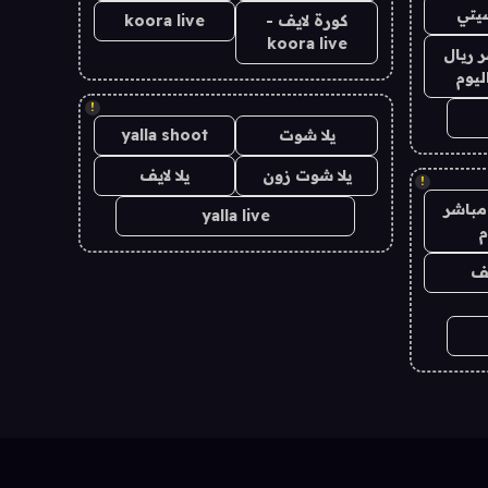
يتي
كورة لايف -
koora live
koora live
 ريال
ليوم
!
يلا شوت
yalla shoot
يلا شوت زون
يلا لايف
!
مباشر
yalla live
م
يف