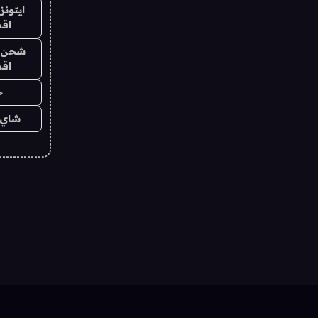
ايتونز
اق
شحن يل
اق
ح
شاي 