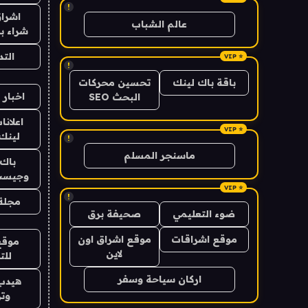
!
اشراق
عالم الشباب
شراء با
الت
!
باقة باك لينك
تحسين محركات
اخبار 
البحث SEO
اعلانا
لينك 026
!
ماسنجر المسلم
باك 
وجيست
!
مجلة 
ضوء التعليمي
صحيفة برق
موقع اشراقات
موقع اشراق اون
موقع
لاين
للت
اركان سياحة وسفر
هيدب
وتر