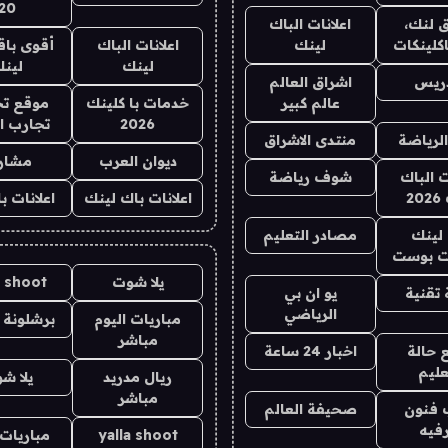
20
 لنك،
اعلانات الباك
كلينكات
لينك
اعلانات الباك
أقوى باق
لينك
لين
دريس
اشراق العالم
عالم كبير
خدمات با كلينك
موقع تج
2026
تجارب ا
الرياضة
منتدى الاشراق
ديوان العرب
مشار
ت الباك
شوف رياضة
2
اعلانات باك لينك
اعلانات ب
لينك
مصادر التعليم
 بوست
يلا شوت
a shoot
تقنية
يو ان بي
الرياضي
مباريات اليوم
برشلونة 
مباشر
 حالة
اخبار 24 ساعة
عليم
ريال مدريد
يلا ش
مباشر
 فنون
صحيفة العالم
فيه
yalla shoot
مباريات 