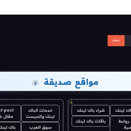
مواقع صديقة
+
!
اك لينك
شراء باك لينك
خدمات الباك
t post
لينك والجيست
مقال 
روابط
باقات باك لينك
ية
سوق العرب
باك لينك