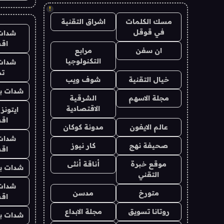
!
مسك الكلمات
اشراق التقنية
في قوقل
شدات
اق
ان سفن
مرابع
التكنولوجيا
شدات
تم
خيال التقنية
شوف ويب
شدات بب
مجلة الاسهم
الشرقية
الاقتصادية
ايتونز
اق
عالم الايفون
مدونة كوكان
شدات
صحيفة نهج
كار نيوز
اق
موقع خبرة
أناقة أنثى
شدات بب
التقني
شدات
متورخ
مدسن
اق
روتانا تسويق
مجلة الابداع
شدات بب