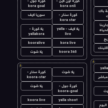
كورة اون لاين -
كورة جول -
kora goal
kora onli
ة باك
كورة ستار -
سوريا لايف
ك
kora star
اربنا
يلا لايف - yalla
يلا كورة -
لحياه
yallakora
live
يع
kooralive
kora live
اكلينك
koora 365
يلا شوت
!
!
yall
يلا شوت
كورة ستار -
مباشر
koora-star
كورة جول -
يلا شوت
وت
koora-goal
koora live
yalla shoot
اليوم