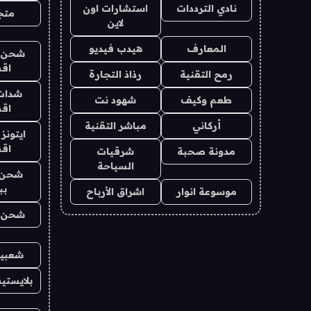
نادي الترددات
استشارات اون
متجر 
لاين
المعارف
هيدب فيديو
شحن يل
اق
رمح التقنية
رذاذ التجارة
شدات
طعم وكيف
شهود نت
اق
أركاني
مباشر التقنية
ايتونز
اق
مدونة صحبة
شرقيات
السياحة
شحن 
بب
موسوعة انوار
اشراق الأرباح
شحن يل
شعبية
بلايستي