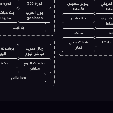
كورة 365
كورة س
 امريكي
ايتونز سعودي
ساط
اقساط
جول العرب
بث مباشر
goalarab
مدريد ا
ا لودو
حناء شعر
ساط
يلا لايف
نا
ماتشا
ماتشا
شدات ببجي
تمارا
ريال مدريد
برشلونة 
مباشر اليوم
اليو
مباريات اليوم
يلا لا
مباشر
yalla live