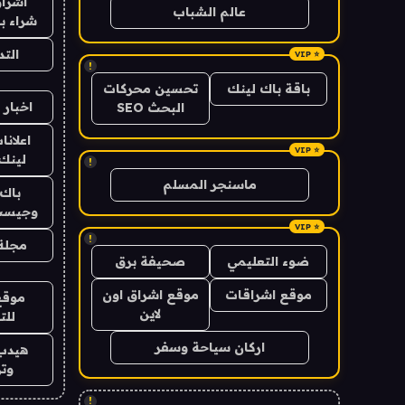
اشراق
عالم الشباب
شراء با
الت
!
باقة باك لينك
تحسين محركات
اخبار 
البحث SEO
اعلانا
لينك 026
!
ماسنجر المسلم
باك 
وجيست
!
مجلة 
ضوء التعليمي
صحيفة برق
موقع اشراقات
موقع اشراق اون
موقع
لاين
للت
اركان سياحة وسفر
هيدب
وتر
!