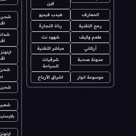
لاين
المعارف
هيدب فيديو
شحن يل
اق
رمح التقنية
رذاذ التجارة
شدات
طعم وكيف
شهود نت
اق
أركاني
مباشر التقنية
ايتونز
اق
مدونة صحبة
شرقيات
السياحة
شحن 
بب
موسوعة انوار
اشراق الأرباح
شحن يل
شعبية
بلايستي
ايتونز