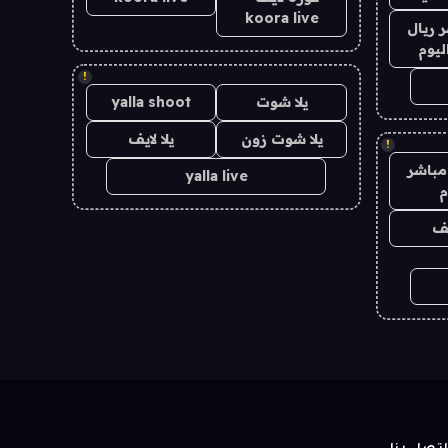
koora live
 ريال
ليوم
!
يلا شوت
yalla shoot
يلا شوت زون
يلا لايف
!
مباشر
yalla live
م
يف