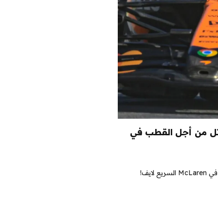
ية التصفيات: Piasstri ، Norris يقاتل من أجل القطب في