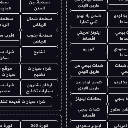
سطحة بين
سطح
طريق الايدي
المدن
هيدرو
ا لودو
شحن يلا لودو
سطحة شمال
سطحة 
ساط
تابي تمارا
الرياض
الري
 ببجي
ايتونز امريكي
سطحة جنوب
اقرب س
ساط
اقساط
الرياض
 سعودي
فور يو
تشليح
شراء سي
ساط
سكرا
شدات
شدات ببجي عن
شراء سيارات
موقع ش
جي
طريق الايدي
تشليح
سيارات 
ا لودو
شحن لودو عن
ارقام يشترون
شراء سي
طريق الايدي
سيارات تشليح
مصدو
 ببجي
بطاقات ايتونز
شراء سيارات قديمة تشلي
شن ستور
شدات ببجي
اقساط
كورة 365
كورة س
 امريكي
ايتونز سعودي