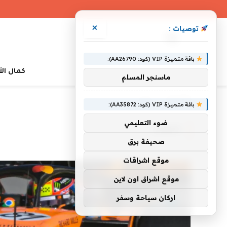
×
توصيات :
باقة متميزة VIP (كود: AA26790):
كمال ال
ماسنجر المسلم
»
الرئيسية
القطب
باقة متميزة VIP (كود: AA35872):
ضوء التعليمي
القطب
صحيفة برق
موقع اشراقات
موقع اشراق اون لاين
اركان سياحة وسفر