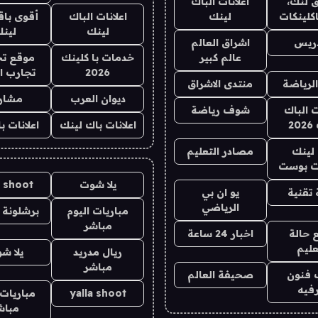
 لنك،
اعلانات الباك
كلينكات
لينك
اعلانات الباك
أقوى باق
لينك
لين
دريس
اشراق العالم
عالم كبير
خدمات با كلينك
موقع تج
2026
تجارب ا
الرياضة
منتدى الاشراق
ديوان العرب
مشار
ت الباك
شوف رياضة
2
اعلانات باك لينك
اعلانات ب
لينك
مصادر التعليم
 بوست
يلا شوت
a shoot
تقنية
يو ان بي
الرياضي
مباريات اليوم
برشلونة 
مباشر
 حالة
اخبار 24 ساعة
عليم
ريال مدريد
يلا ش
مباشر
 فنون
صحيفة العالم
فيه
yalla shoot
مباريات 
مباش