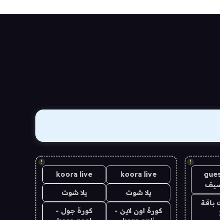
!
!
koora live
koora live
gues
ضيف
يلا شوت
يلا شوت
 باقة
كورة اون لاين -
كورة جول -