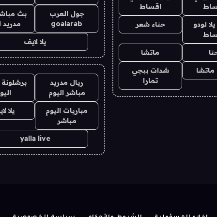
ساط
اقساط
جول العرب
بث مباشر
goalarab
مدريد ا
ا لودو
حناء شعر
ساط
يلا لايف
نا
ماتشا
ماتشا
شدات ببجي
تمارا
ريال مدريد
برشلونة 
مباشر اليوم
اليو
مباريات اليوم
يلا لا
مباشر
yalla live