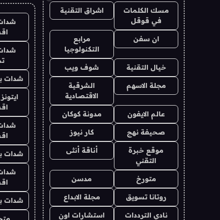
مسك الكلمات
اشراق التقنية
في قوقل
شدات
اق
ان سفن
مرابع
التكنولوجيا
شدات
تم
خيال التقنية
شوف ويب
شدات بب
مجلة الاسهم
الشرقية
الاقتصادية
ايتونز
اق
عالم الايفون
مدونة كوكان
شدات
صحيفة نهج
كار نيوز
اق
موقع خبرة
أناقة أنثى
شدات بب
التقني
شدات
متورخ
مدسن
اق
روتانا تسويق
مجلة الابداع
شدات بب
نادي الترددات
استشارات اون
متجر 