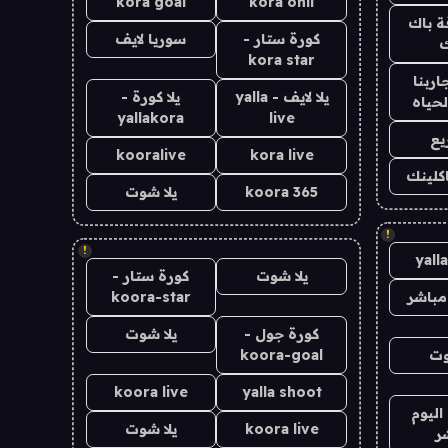
kora goal
kora onli
ة باك
كورة ستار -
سوريا لايف
ك
kora star
اربنا
يلا لايف - yalla
يلا كورة -
لحياه
yallakora
live
يع
kooralive
kora live
اكلينك
koora 365
يلا شوت
!
!
yall
يلا شوت
كورة ستار -
مباشر
koora-star
كورة جول -
يلا شوت
وت
koora-goal
koora live
yalla shoot
اليوم
koora live
يلا شوت
ر