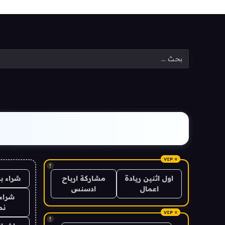
!
شراء ب
اول اثنين ريادة
مشاركة ارباح
اعمال
ادسنس
شراء 
نص
!