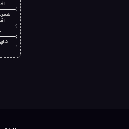
اق
شحن يل
اق
ح
شاي 