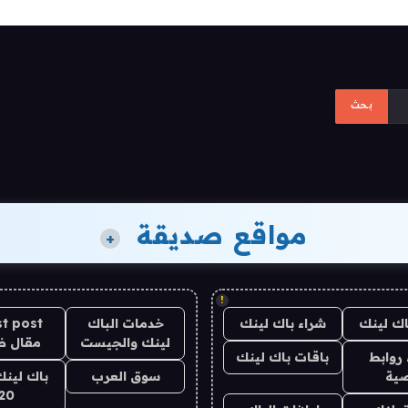
مواقع صديقة
+
!
اك لينك
شراء باك لينك
خدمات الباك
t post
لينك والجيست
مقال 
روابط
باقات باك لينك
ية
سوق العرب
باك لينك
20