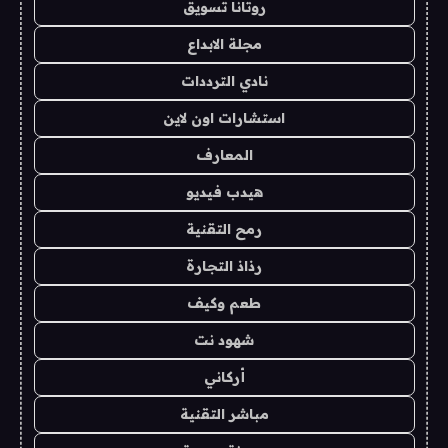
روتانا تسويق
مجلة الابداع
نادي الترددات
استشارات اون لاين
المعارف
هيدب فيديو
رمح التقنية
رذاذ التجارة
طعم وكيف
شهود نت
أركاني
مباشر التقنية