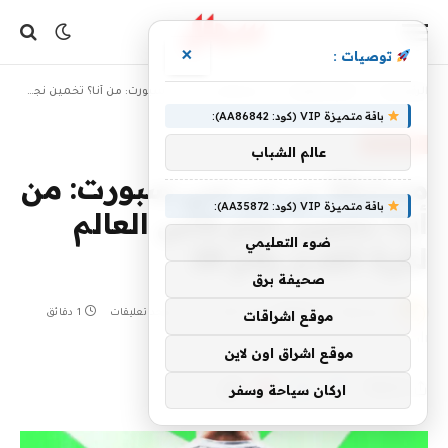
×
توصيات :
»
»
الرئيسية
أخبار رياضية
مسابقة بي بي سي سبورت: من أنا؟ تخمين نجم كأس العالم لكرة القدم رقم 28
باقة متميزة VIP (كود: AA86842):
أخبار رياضية
عالم الشباب
مسابقة بي بي سي سبورت: من
باقة متميزة VIP (كود: AA35872):
أنا؟ تخمين نجم كأس العالم
ضوء التعليمي
لكرة القدم رقم 28
صحيفة برق
بواسطة
5 يوليو، 2026
SHJ4ALL
لا توجد تعليقات
1 دقائق
موقع اشراقات
0
زيارة
موقع اشراق اون لاين
شاركها
اركان سياحة وسفر