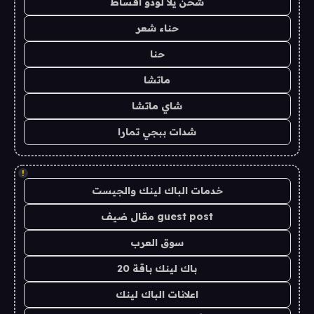
شحن يلا لودو اقساط
حناء شعر
حنا
ماتشا
شاي ماتشا
شدات ببجي تمارا
!
خدمات الباك لينك والجيست
guest post مقال ضيف
سوق العرب
باك لينك باقة 20
اعلانات الباك لينك