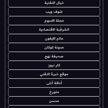
خيال التقنية
شوف ويب
مجلة الاسهم
الشرقية الاقتصادية
عالم الايفون
مدونة كوكان
صحيفة نهج
كار نيوز
موقع خبرة التقني
أناقة أنثى
متورخ
مدسن