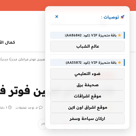
×
توصيات :
باقة متميزة VIP (كود: AA86842):
كمال ال
عالم الشباب
»
»
الرئيسية
أخبار رياضية
هارتس: تم تعيين فوتر فرانكن مدربًا جديدًا
باقة متميزة VIP (كود: AA35872):
ضوء التعليمي
أخبار رياضية
صحيفة برق
هارتس: تم تعيين فوتر فرا
موقع اشراقات
موقع اشراق اون لاين
بواسطة
25 يونيو، 2026
SHJ4ALL
لا توجد تعليقات
1 دقائق
اركان سياحة وسفر
شاركها