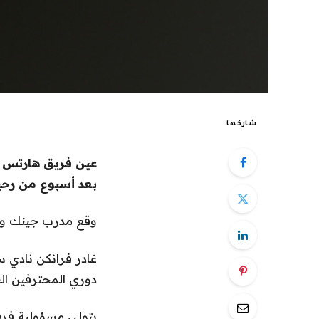
شاركها
عين فريق هارتس ف
بعد أسبوع من رحي
وقع مدرب جينك وسينت ترويدن الس
غادر فرانكن نادي 
دوري المحترفين البلجيكي – وهو أعل