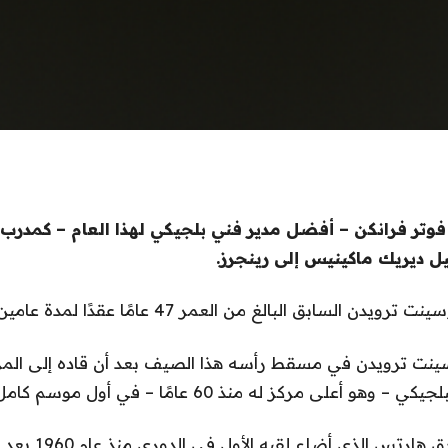
وتر فرانكن – أفضل مدير فني بلجيكي لهذا العام – كمدرب 
ل ديريك ماكينيس إلى رينجرز.
ابق البالغ من العمر 47 عامًا عقدًا لمدة عامين في Tynecastle.
سينت ترويدن في مسقط رأسه هذا الصيف بعد أن قاده إلى المر
ى مركز له منذ 60 عامًا – في أول موسم كامل له في المنصب.
يتولى مسؤولية فريق ها