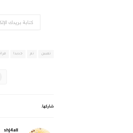
كتابة بريدك الإلكتروني...
تعيين
تم
جديدا
فران
شاركها.
shj4all