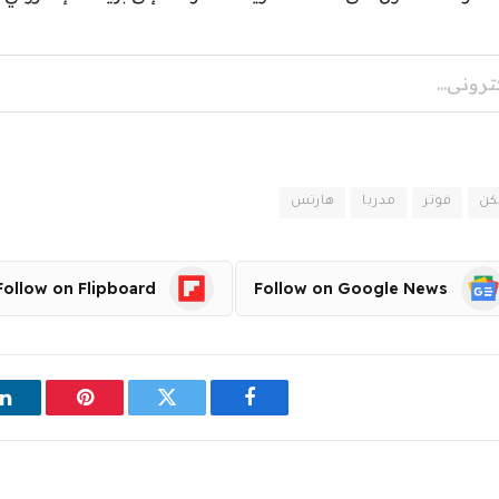
كن
فوتر
مدربا
هارتس
Follow on Flipboard
Follow on Google News
فيسبوك
تويتر
بينتيريست
ل