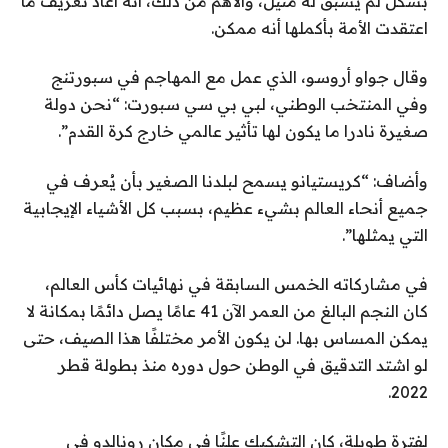
بشكل لم يسبق له مثيل، والأهم من ذلك، أنه أعاد تعريف ما
اعتقدت الأمة بأكملها أنه ممكن.
وقال جواو أروسو، الذي عمل مع المهاجم في سبورتنج
وفي المنتخب الوطني، لبي بي سي سبورت: “نحن دولة
صغيرة نادرا ما يكون لها تأثير عالمي خارج كرة القدم”.
وأضاف: “كريستيانو يسمح لبلدنا الصغير بأن يُعرف في
جميع أنحاء العالم بشيء عظيم، بسبب كل الأشياء الإيجابية
التي يمثلها”.
في مشاركاته الخمس السابقة في نهائيات كأس العالم،
كان النجم البالغ من العمر الآن 41 عامًا يصل دائمًا بمكانة لا
يمكن المساس بها. لن يكون الأمر مختلفًا هذا الصيف، حتى
لو اشتد التدقيق في الوطن حول دوره منذ بطولة قطر
2022.
لفترة طويلة، كان التشكيك علنًا في مكان رونالدو في