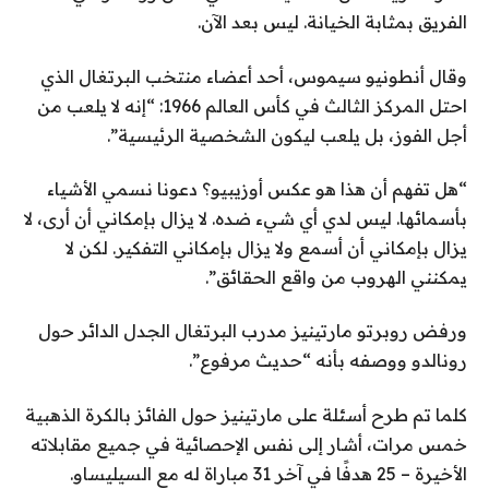
الفريق بمثابة الخيانة. ليس بعد الآن.
وقال أنطونيو سيموس، أحد أعضاء منتخب البرتغال الذي
احتل المركز الثالث في كأس العالم 1966: “إنه لا يلعب من
أجل الفوز، بل يلعب ليكون الشخصية الرئيسية”.
“هل تفهم أن هذا هو عكس أوزيبيو؟ دعونا نسمي الأشياء
بأسمائها. ليس لدي أي شيء ضده. لا يزال بإمكاني أن أرى، لا
يزال بإمكاني أن أسمع ولا يزال بإمكاني التفكير. لكن لا
يمكنني الهروب من واقع الحقائق”.
ورفض روبرتو مارتينيز مدرب البرتغال الجدل الدائر حول
رونالدو ووصفه بأنه “حديث مرفوع”.
كلما تم طرح أسئلة على مارتينيز حول الفائز بالكرة الذهبية
خمس مرات، أشار إلى نفس الإحصائية في جميع مقابلاته
الأخيرة – 25 هدفًا في آخر 31 مباراة له مع السيليساو.