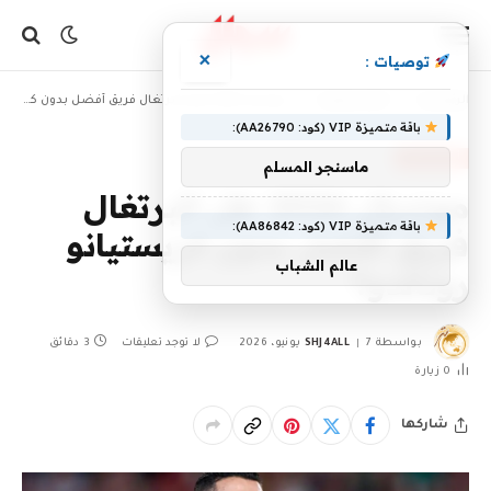
×
توصيات :
»
»
الرئيسية
أخبار رياضية
مونديال 2026: هل البرتغال فريق أفضل بدون كريستيانو رونالدو؟
باقة متميزة VIP (كود: AA26790):
أخبار رياضية
ماسنجر المسلم
مونديال 2026: هل البرتغال
باقة متميزة VIP (كود: AA86842):
فريق أفضل بدون كريستيانو
عالم الشباب
رونالدو؟
بواسطة
7 يونيو، 2026
SHJ4ALL
لا توجد تعليقات
3 دقائق
0
زيارة
شاركها