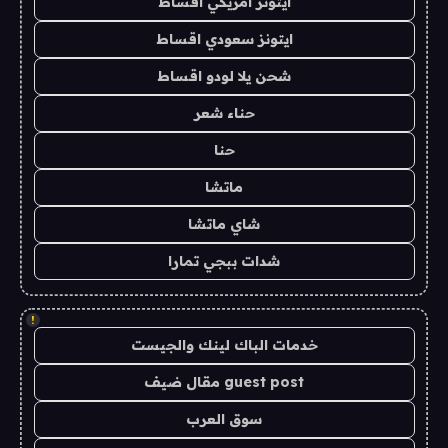
ايتونز امريكي اقساط
ايتونز سعودي اقساط
شحن يلا لودو اقساط
حناء شعر
حنا
ماتشا
شاي ماتشا
شدات ببجي تمارا
!
خدمات الباك لينك والجيست
guest post مقال ضيف
سوق العرب