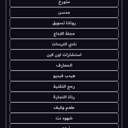
متورخ
مدسن
روتانا تسويق
مجلة الابداع
نادي الترددات
استشارات اون لاين
المعارف
هيدب فيديو
رمح التقنية
رذاذ التجارة
طعم وكيف
شهود نت