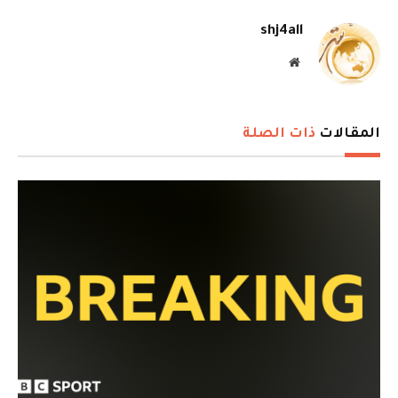
shj4all
موقع
الويب
المقالات
ذات الصلة