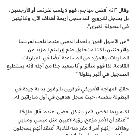
وقال “إنه أفضل مهاجم، فهو لا يلعب لفرنسا أو الأرجنتين،
بل يسجل للنرويج. لقد سجل أربعة أهداف الآن، وثنائيتين
في البطولة الكبرى”.
“من الأسهل الفوز بالحذاء الذهبي عندما تلعب لفرنسا
والأرجنتين، لكننا سنحاول منح إيرلينج المزيد من
المباريات، والمزيد من المساعدة أيضًا في المباريات
القادمة. لذا فهو متألق وأنا سعيد جدًا من أجله لأنه يستطيع
التسجيل في أكبر بطولة.”
حقق المهاجم الأمريكي فولارين بالوغون بداية جيدة في
البطولة بنفسه، حيث سجل هدفين في أول مباراتين له.
لكنه ربما لخص الأمر بشكل أفضل، عندما قال مازحًا:
“أعتقد أن الأمر مزعج. رؤية لاعبين مثل ميسي ومبابي
وهالاند – إنهم أمر لا مفر منه للغاية. أعتقد أنهم يسجلون