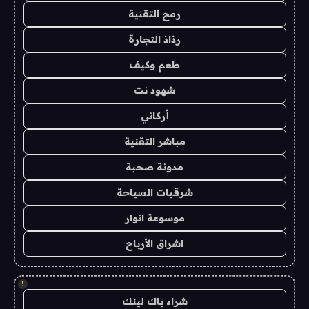
رمح التقنية
رذاذ التجارة
طعم وكيف
شهود نت
أركاني
مباشر التقنية
مدونة صحبة
شرقيات السياحة
موسوعة انوار
اشراق الأرباح
!
شراء باك لينك