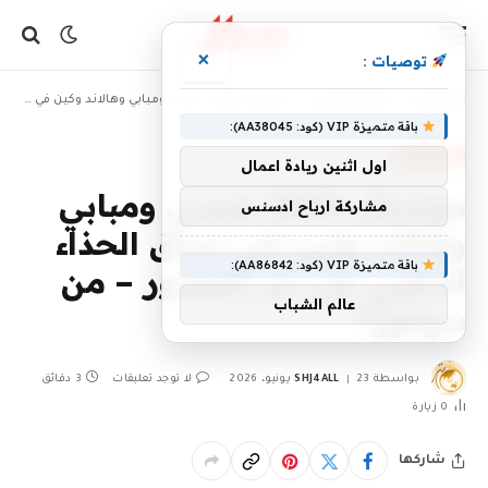
×
توصيات :
»
»
الرئيسية
أخبار رياضية
مونديال 2026: ميسي ومبابي وهالاند وكين في سباق الحذاء الذهبي على مر العصور – من سيفوز؟
باقة متميزة VIP (كود: AA38045):
أخبار رياضية
اول اثنين ريادة اعمال
مونديال 2026: ميسي ومبابي
مشاركة ارباح ادسنس
وهالاند وكين في سباق الحذاء
باقة متميزة VIP (كود: AA86842):
الذهبي على مر العصور – من
عالم الشباب
سيفوز؟
بواسطة
23 يونيو، 2026
SHJ4ALL
لا توجد تعليقات
3 دقائق
0
زيارة
شاركها