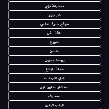
صحيفة نهج
كار نيوز
موقع خبرة التقني
أناقة أنثى
متورخ
مدسن
روتانا تسويق
مجلة الابداع
نادي الترددات
استشارات اون لاين
المعارف
هيدب فيديو