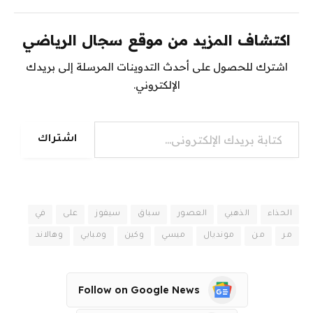
اكتشاف المزيد من موقع سجال الرياضي
اشترك للحصول على أحدث التدوينات المرسلة إلى بريدك
الإلكتروني.
كتابة بريدك الإلكتروني...
اشتراك
الحذاء
الذهبي
العصور
سباق
سيفوز
على
في
مر
من
مونديال
ميسي
وكين
ومبابي
وهالاند
Follow on Google News