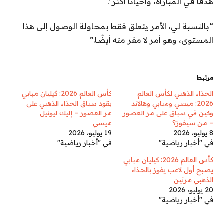
هدفًا في المباراة، وأحيانًا أكثر”.
“بالنسبة لي، الأمر يتعلق فقط بمحاولة الوصول إلى هذا
المستوى، وهو أمر لا مفر منه أيضًا.”
مرتبط
الحذاء الذهبي لكأس العالم
كأس العالم 2026: كيليان مبابي
2026: ميسي ومبابي وهالاند
يقود سباق الحذاء الذهبي على
وكين في سباق على مر العصور
مر العصور – إليك ليونيل
– من سيفوز؟
ميسي
8 يوليو، 2026
19 يوليو، 2026
في "أخبار رياضية"
في "أخبار رياضية"
كأس العالم 2026: كيليان مبابي
يصبح أول لاعب يفوز بالحذاء
الذهبي مرتين
20 يوليو، 2026
في "أخبار رياضية"