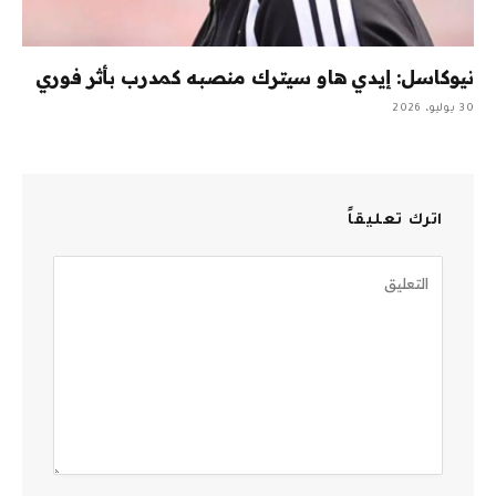
نيوكاسل: إيدي هاو سيترك منصبه كمدرب بأثر فوري
30 يوليو، 2026
اترك تعليقاً