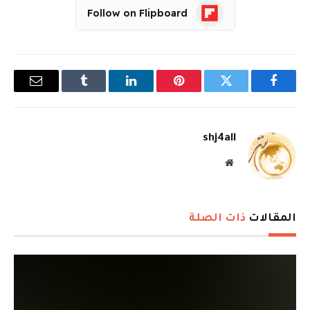
Follow on Flipboard
فيسبوك
تويتر
بينتيريست
لينكدإن
Tumblr
البريد
الإلكترو
shj4all
موقع
الويب
المقالات
ذات الصلة