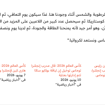
طوبة والشمس أثناء وجودنا هنا. غدًا سيكون يوم التعافي، ثم ل
كوستاريكا. ثم سيحصل عدد كبير من اللاعبين على المزيد من الدق
، وهو أمر جيد لأنه يمنحنا الطاقة والجودة، ثم لدينا يوم ونصف
اس ونستعد لكرواتيا.”
202: ديكلان رايس
كأس العالم 2026: قال مدرب إنجلترا
كأس
 إنجلترا،
توماس توخيل إن لياقة بوكايو ساكا
هاري كين لإنجلترا و
 توماس
تتم إدارتها بعناية
7 يونيو، 2026
10 يونيو، 2026
في "أخبار رياضية"
في "أخبار رياضية"