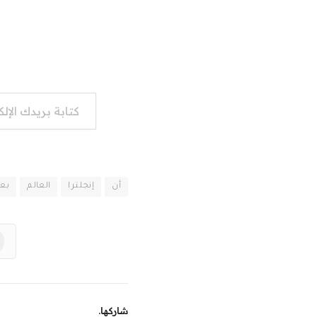
كتابة بريدك الإلكتروني...
أن
إنجلترا
العالم
بع
شاركها.