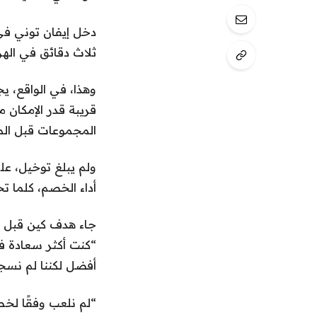
دخل إيفان توني في 
ثلاث دقائق في الهز
وهذا، في الواقع، 
قريبة قدر الإمكان 
المجموعات قبل المبا
ولم يبلغ توخيل، عل
أداء الخصم، كلما تح
جاء هدف كين قبل نه
“كنت أكثر سعادة في
أفضل لكننا لم نسج
“لم نلعب وفقًا لخط