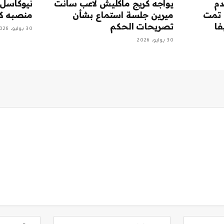
دم
يواجه كريج ماكليش لاعب سانت
نيوكاسل:
 تمت
ميرين جلسة استماع بشأن
منصبه كم
فا
تصريحات الحكم
30 يوليو، 2026
30 يوليو، 2026