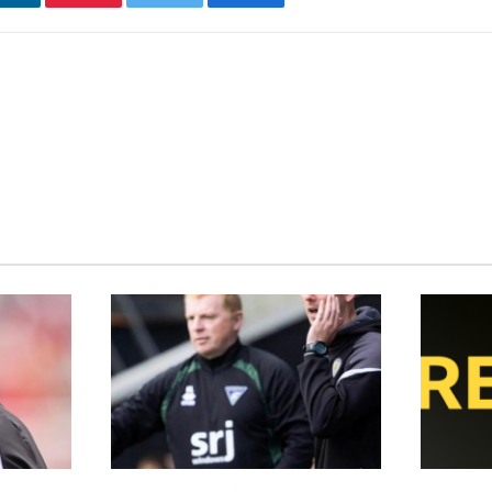
فيسبوك
تويتر
بينتيريست
ل