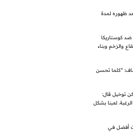
عد ظهوره لمدة
 ضد كوستاريكا
اع والزخم وبناء
أضاف: “كلما تحسن
كن توخيل قال:
لرغبة. لعبنا بشكل
انت أفضل في