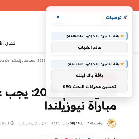
×
توصيات :
باقة متميزة VIP (كود: AA86842):
كمال ال
عالم الشباب
»
»
الرئيسية
أخبار رياضية
كأس العالم 2026: يجب على إنجلترا وتوماس توخيل أن يكونا جديين بعد مباراة نيوزيلندا
باقة متميزة VIP (كود: AA11138):
باقة باك لينك
أخبار رياضية
تحسين محركات البحث SEO
كأس العال
مباراة نيوزيلندا
بواسطة
7 يونيو، 2026
SHJ4ALL
لا توجد تعليقات
2 دقائق