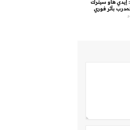
 إيدي هاو سيترك
درب بأثر فوري