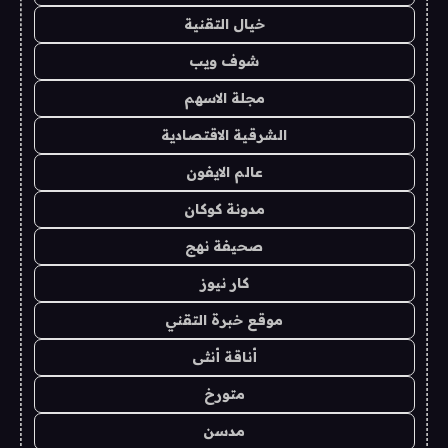
خيال التقنية
شوف ويب
مجلة الاسهم
الشرقية الاقتصادية
عالم الايفون
مدونة كوكان
صحيفة نهج
كار نيوز
موقع خبرة التقني
أناقة أنثى
متورخ
مدسن