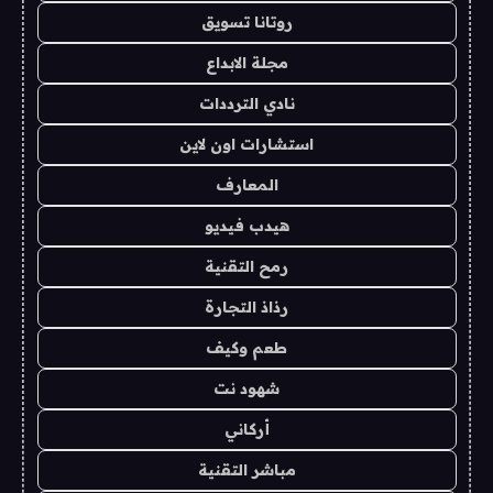
روتانا تسويق
مجلة الابداع
نادي الترددات
استشارات اون لاين
المعارف
هيدب فيديو
رمح التقنية
رذاذ التجارة
طعم وكيف
شهود نت
أركاني
مباشر التقنية