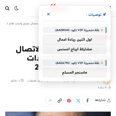
×
توصيات :
»
»
الرئيسية
أخبار رياضية
تم منع سوليفان من الاتصال بفرق وست هام للسيدات والشباب منذ عام 2023
باقة متميزة VIP (كود: AA38045):
أخبار رياضية
اول اثنين ريادة اعمال
تم منع سوليفان من الاتصال
مشاركة ارباح ادسنس
بفرق وست هام للسيدات
باقة متميزة VIP (كود: AA26790):
والشباب منذ عام 2023
ماسنجر المسلم
بواسطة
10 يونيو، 2026
SHJ4ALL
لا توجد تعليقات
1 دقائق
0
زيارة
شاركها